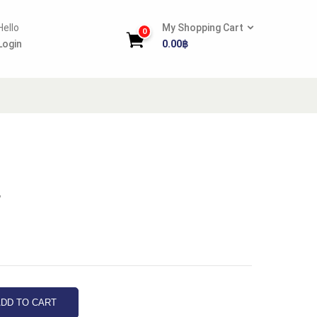
Hello
My Shopping Cart
0
Login
0.00
฿
.
DD TO CART