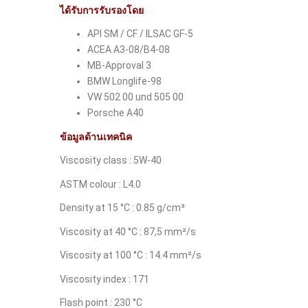
ได้รับการรับรองโดย
API SM / CF / ILSAC GF-5
ACEA A3-08/B4-08
MB-Approval 3
BMW Longlife-98
VW 502 00 und 505 00
Porsche A40
ข้อมูลด้านเทคนิค
Viscosity class : 5W-40
ASTM colour : L4.0
Density at 15 °C : 0.85 g/cm³
Viscosity at 40 °C : 87,5 mm²/s
Viscosity at 100 °C : 14.4 mm²/s
Viscosity index : 171
Flash point : 230 °C