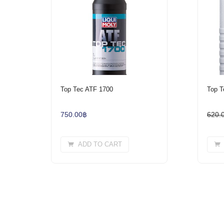
Top Tec ATF 1700
Top T
750.00
฿
620.
ADD TO CART