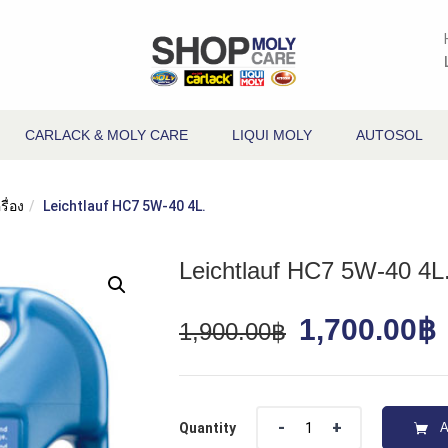
CARLACK & MOLY CARE
LIQUI MOLY
AUTOSOL
รื่อง
Leichtlauf HC7 5W-40 4L.
Leichtlauf HC7 5W-40 4L
1,700.00
฿
1,900.00
฿
Quantity
Quantity
A