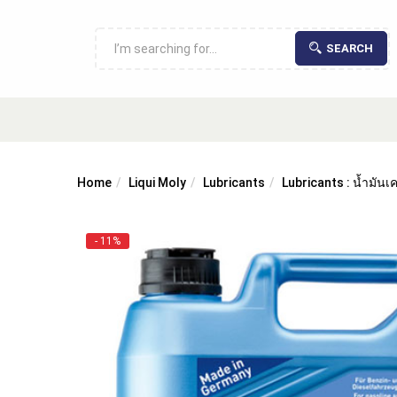
SEARCH
Home
Liqui Moly
Lubricants
Lubricants : น้ำมันเค
- 11%