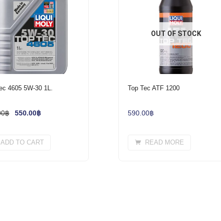
OUT OF STOCK
ec 4605 5W-30 1L.
Top Tec ATF 1200
00
฿
550.00
฿
590.00
฿
ADD TO CART
READ MORE