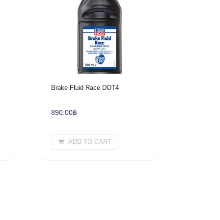
0
Brake Fluid Race DOT4
890.00
฿
ADD TO CART