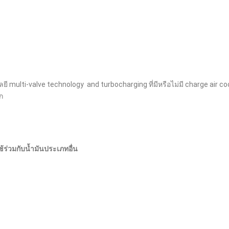
ี multi-valve technology and turbocharging ที่มีหรือไม่มี charge air co
ก
ช้ร่วมกับน้ำมันประเภทอื่น