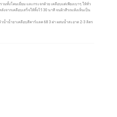
 รวมทั้งโคมเมี่ยม และกระจกด้วย เคลือบแต่เพียงเบาๆ ให้ทั่ว
งจากเคลือบเสร็จให้ทิ้งไว้ 30 นาที จนผิวสีรถแห้งเห็นเป็น
แล้วน้ำน้ำยาเคลือบสีคาร์แลค 68 3 ฝา ผสมน้ำสะอาด 2-3 ลิตร