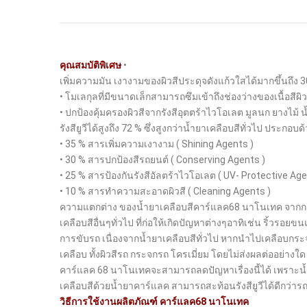
คุณสมบัติพิเศษ
•
เพิ่มความมัน เงางามของผิวสีประดุจดังแก้วใสได้มากขึ้นถึง 30
• โมเลกุลที่มีขนาดเล็กสามารถซึมเข้าถึงช่องว่างของเนื้อสีผิ
• ปกป้องคุ้มครองผิวสีจากรังสีอุตตร้าไวโอเลต มูลนก ยางไม้ 
รังสียูวีได้สูงถึง 72 % ซึ่งสูงกว่าน้ำยาเคลือบสีทั่วไป ประก
• 35 % สารเพิ่มความเงางาม ( Shining Agents )
• 30 % สารปกป้องสีรถยนต์ ( Conserving Agents )
• 25 % สารป้องกันรังสีอัลตร้าไวโอเลต ( UV- Protective Age
• 10 % สารทำความสะอาดผิวสี ( Cleaning Agents )
ความแตกต่าง ของน้ำยาเคลือบสีคาร์แลค68 นาโนเทค จากก
เคลือบสีอื่นๆทั่วไป ที่ก่อให้เกิดปัญหาต่างๆอาทิเช่น ริ้วรอย
การขับรถ เนื่องจากน้ำยาเคลือบสีทั่วไป หากนำไปเคลือบกร
เคลือบ ทั้งผิวสีรถ กระจกรถ โครเมี่ยม โดยไม่ส่งผลต่ออย่า
คาร์แลค 68 นาโนเทคจะสามารถลดปัญหาเรื่องนี้ได้ เพราะน้ำ
เคลือบสีด้วยน้ำยาคาร์แลค สามารถสะท้อนรังสียูวีได้ดีกว่ารถ
วิธีการใช้งานผลิตภัณฑ์ คาร์แลค68 นาโนเทค