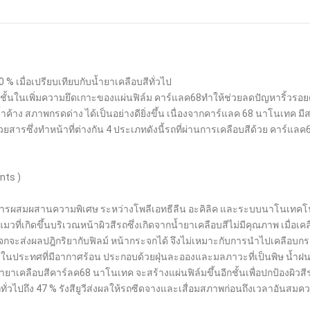
 % เมื่อเปรียบเทียบกับน้ำยาเคลือบสีทั่วไป
วชั้นในเพิ่มความยึดเกาะของแผ่นฟิล์ม คาร์แลค68ทำให้ช่วยลดปัญหาริ้วรอยต่าง
น้ำค้าง สภาพกรดด่าง ได้เป็นอย่างดียิ่งขึ้น เนื่องจากคาร์แลค 68 นาโนเทค ม
อบด้วยสารซึ่งทำหน้าที่ต่างกัน 4 ประเภทดังนี้รถที่ผ่านการเคลือบสีด้วย คาร์แ
nts )
ารผสมผสานความพิเศษ ระหว่างโพลีเอทธีลีน อะคิลิค และระบบนาโนเทคโน
ขนแมวที่เกิดขึ้นบริเวณหน้าผิวสีรถซึ่งเกิดจากน้ำยาเคลือบสีไม่มีคุณภาพ เมื่อ
ะจกจะส่งผลปฎิกริยากับฟิลม์ หน้ากระจกได้ จึงไม่เหมาะกับการนำไปเคลือ
งใด ในประทศที่มีอากาศร้อน ประกอบด้วยฝุ่นละอองและมลภาวะที่เป็นพิษ น้ำฝน
ยาเคลือบสีคาร์ลค68 นาโนเทค จะสร้างแผ่นฟิล์มขึ้นอีกชั้นเพื่อปกป้องผิวส
ทั่วไปถึง 47 % รังสียูวีส่งผลให้รถซีดจางและเสื่อมสภาพก่อนถึงเวลาอันสมค