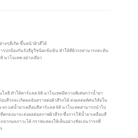
ๆที่เกิด ขึ้นหน้าผิวสีได้
ีสารปกป้องกันรังสียูวีชนิดเข้มข้น ทำให้สีผิวรถสามารถสะท้น
ลค68 นาโนเทค อย่างเดียว
โลยี ทำให้คาร์แลค 68 นาโนเทคมีความพิเศษกว่าน้ำยา
เคลือบสีรถจะเกิดผลอันตรายต่อผิวสีรถได้ ส่งผลต่อทัศนวิสัยใน
บกระจก แต่น้ำยาเคลือบสีคาร์แลค 68 นาโนเทคสามารถนำไป
ที่ตกลงมาจะส่งผลต่อสภาพผิวสีรถ ซึ่งการใช้น้ำยาเคลือบสี
ีรถจากมลภาวะได้ กราฟแสดงให้เห็นอย่างชัดเจนว่ารถที่
วร