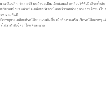
เคลือบสีคาร์แลค 68 บนผ้านุ่มเพียงเล็กน้อยแล้วเคลือบให้ทั่วผิวสีรถทั้งคัน
่มปริมาณน้ำยา แล้วเช็ดเคลือบบริเวณนั้นจนริ้วรอยต่างๆ จางลงหรือหมดไป หลั
ะเงางามทันที
ืดอายุการเคลือบสีรถให้ยาวนานยิ่งขึ้น เมื่อล้างรถเสร็จ เช็ดรถให้หมาดๆ 
 แล้วใช้ผ้าสำลีเช็ดรถให้แห้งสะอาด